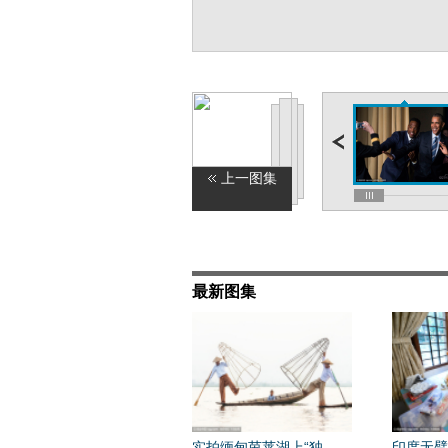
上一图集
最新图集
实拍缅甸茵莱湖上“独
印度无臂