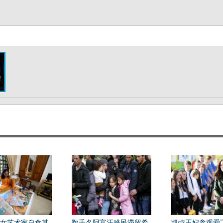
女艺术家自食其
数千名阿富汗难民滞留希
凯特王妃参观爱